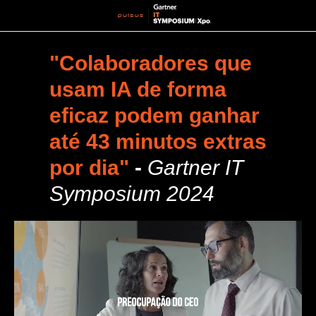
"Colaboradores que
usam IA de forma
eficaz podem ganhar
até 43 minutos extras
por dia"
-
Gartner IT
Symposium 2024