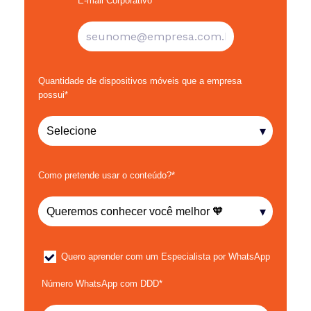
E-mail Corporativo
*
Quantidade de dispositivos móveis que a empresa
possui
*
Como pretende usar o conteúdo?
*
Quero aprender com um Especialista por WhatsApp
Número WhatsApp com DDD
*